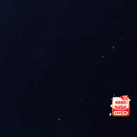
热火马刺总决赛第六场第四节
改写历史的五分钟传奇对决巅
峰瞬间
2026-07-08