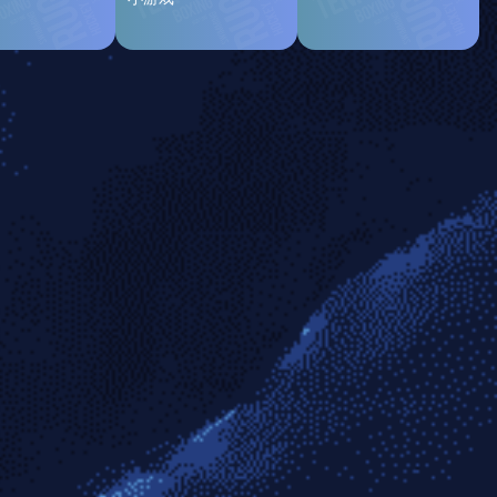
产品展示
新闻动态
公司服务
找到
mksport体育
推荐文章
辽京强强对话季后赛席位之争
引爆男篮焦点大战全场瞩目巅
峰夜赛
2026-07-08