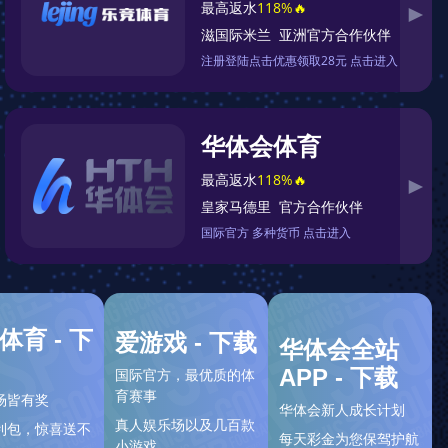
搜索
导航
了解
MK SPORTS