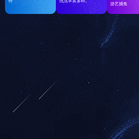
1、宿敌历史交锋
湖人与凯尔特人的对抗，是NBA最悠久、最激烈的
交锋，恩怨不断累积。
MK SPORTS,mksport体育,mksport官网,MK体育
进入21世纪，这段宿命并未褪色。2008年总决赛
年的再度相遇埋下伏笔。
正是这种历史层面的对立，让2010年总决赛在开
应。
2、巨星意志较量
2010年的舞台中央，属于科比·布莱恩特。经历多
面对绿军的严密防守，科比的效率并非完美，但他
另一边，加内特、皮尔斯、雷·阿伦组成的绿军核心
3、战术与防守博弈
这轮系列赛并非进攻盛宴，而是防守强度拉满的经
凯尔特人依靠整体轮转和身体对抗限制湖人内外线
第七场比赛更是防守教科书级别的对抗，低命中率