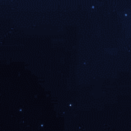
MK中国官网 官方APP下载 | 品牌资讯 | 正品保障👑
【meizitiku.com】👑🎰 幸运暴富🚀 财富起飞💖MKS
育每年冬季举办“线上娱乐锦标赛”❄️，包含虚拟竞猜
识问答🧠与社交互动🎮，用户用手机参与📱，与全
台竞技🌟，让体育精神从“看”延伸到“玩”💪，人人
者。
邮箱订阅
Subsc