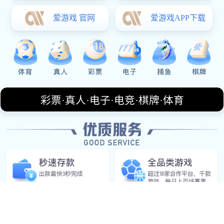
比、战术体系与临场博弈、关键球员表现以及比赛走势与胜
负预测四个方面，对这场欧冠焦点战进行全面解读，力求呈
现一幅清晰的赛前分析图景，为球迷理解比赛走向与看点提
供系统参考。
一、整体实力与近况
从整体实力来看，巴萨无论在阵容厚度还是个人能力层面，
都明显高于基辅迪纳摩。球队拥有多名具备欧冠经验的核心
球员，能够在高强度比赛中保持节奏与控制力。
不过，巴萨近几个赛季经历重建期，年轻球员比例上升，状
态起伏较为明显。联赛与欧冠双线作战下，如何保持稳定输
出，是球队需要面对的现实问题。
基辅迪纳摩方面，虽然整体身价不高，但球队长期征战欧
战，具备一定抗压能力。近期状态相对平稳，防守端执行力
较强，是其立足欧冠的重要基础。
二、战术体系与博弈