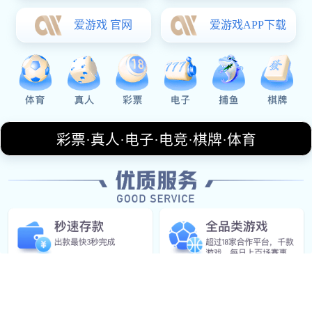
士则以年轻阵容和整体篮球著称，试图用速度和外线火力冲
击对手。本文将从赛程背景与看点、球星对决焦点、战术层
面解析以及全场实时解说亮点四个方面，深入剖析这场湖人
与爵士的精彩碰撞，帮助球迷在观赛前就能抓住比赛脉络，
全面理解这场对决的意义与精彩之处。
一、赛程背景看点
从赛程安排来看，湖人对阵爵士往往处在赛季关键节点，本
场比赛同样如此。湖人需要通过稳定胜利来巩固排名，而爵
士则希望在强敌面前证明自身竞争力，这使得比赛在开打前
就充满张力。
主客场因素也是一大看点。无论比赛地点在哪，湖人与爵士
之间的对抗都不缺乏火药味。现场球迷氛围、裁判尺度以及
体能分配，都会对比赛走势产生潜移默化的影响。
此外，赛程密集度也为本场比赛增添悬念。连续作战对球员
体能和轮换提出更高要求，哪支球队能在节奏控制上更胜一