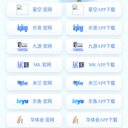
湖人对阵爵士视频直播前瞻
赛程看点与球星对决全场焦
点分析实时解说
2026-07-08
1
分享
文章摘要：湖人对阵爵士的比赛向来充满话题性与观赏性，
本场对决更是在赛程背景、阵容配置以及球星状态等多重因
素叠加下，成为球迷关注的焦点。通过视频直播视角来看，
这不仅是一场普通的常规赛较量，更是两支球队在攻防体
系、临场调整和核心球员发挥上的全面比拼。湖人方面，围
绕詹姆斯、戴维斯的双核驱动，球队正在寻找稳定节奏；爵